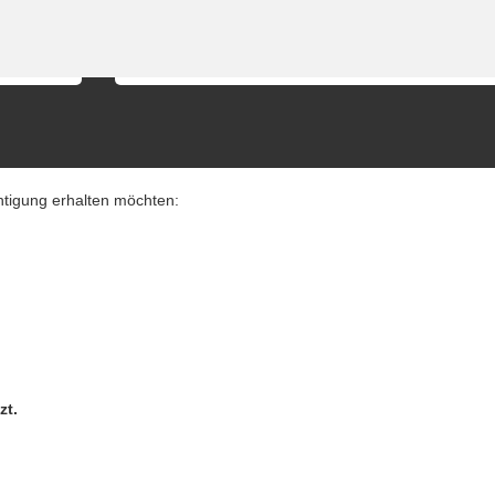
 angezeigt)
Nach Standort suchen
chtigung erhalten möchten:
zt.