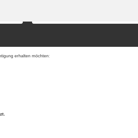
 angezeigt)
Nach Standort suchen
chtigung erhalten möchten:
zt.